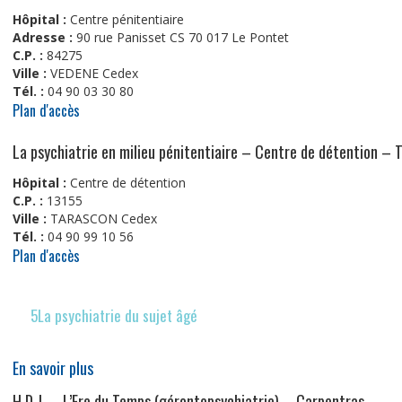
Hôpital :
Centre pénitentiaire
Adresse :
90 rue Panisset CS 70 017 Le Pontet
C.P. :
84275
Ville :
VEDENE Cedex
Tél. :
04 90 03 30 80
Plan d'accès
La psychiatrie en milieu pénitentiaire – Centre de détention – 
Hôpital :
Centre de détention
C.P. :
13155
Ville :
TARASCON Cedex
Tél. :
04 90 99 10 56
Plan d'accès
5La psychiatrie du sujet âgé
En savoir plus
H.D.J. – L’Ere du Temps (gérontopsychiatrie) – Carpentras