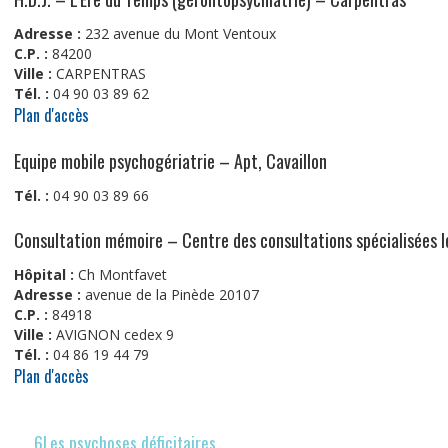
Adresse :
232 avenue du Mont Ventoux
C.P. :
84200
Ville :
CARPENTRAS
Tél. :
04 90 03 89 62
Plan d'accès
Equipe mobile psychogériatrie – Apt, Cavaillon
Tél. :
04 90 03 89 66
Consultation mémoire – Centre des consultations spécialisées
Hôpital :
Ch Montfavet
Adresse :
avenue de la Pinède 20107
C.P. :
84918
Ville :
AVIGNON cedex 9
Tél. :
04 86 19 44 79
Plan d'accès
6Les psychoses déficitaires