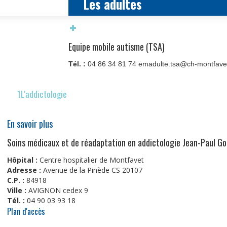
Les adultes
Equipe mobile autisme (TSA)
Tél. :
04 86 34 81 74 emadulte.tsa@ch-montfavet
1L'addictologie
En savoir plus
Soins médicaux et de réadaptation en addictologie Jean-Paul G
Hôpital :
Centre hospitalier de Montfavet
Adresse :
Avenue de la Pinède CS 20107
C.P. :
84918
Ville :
AVIGNON cedex 9
Tél. :
04 90 03 93 18
Plan d'accès