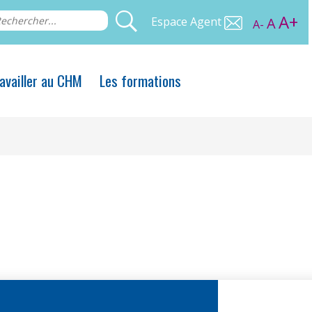
A+
Espace Agent
A
A-
availler au CHM
Les formations