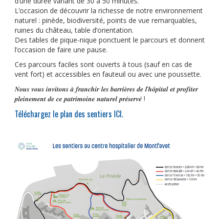
d’une durée variant de 30 à 50 minutes.
L’occasion de découvrir la richesse de notre environnement
naturel : pinède, biodiversité, points de vue remarquables,
ruines du château, table d’orientation.
Des tables de pique-nique ponctuent le parcours et donnent
l’occasion de faire une pause.
Ces parcours faciles sont ouverts à tous (sauf en cas de
vent fort) et accessibles en fauteuil ou avec une poussette.
𝑵𝒐𝒖𝒔 𝒗𝒐𝒖𝒔 𝒊𝒏𝒗𝒊𝒕𝒐𝒏𝒔 𝒂̀ 𝒇𝒓𝒂𝒏𝒄𝒉𝒊𝒓 𝒍𝒆𝒔 𝒃𝒂𝒓𝒓𝒊𝒆̀𝒓𝒆𝒔 𝒅𝒆 𝒍’𝒉𝒐̂𝒑𝒊𝒕𝒂𝒍 𝒆𝒕 𝒑𝒓𝒐𝒇𝒊𝒕𝒆𝒓
𝒑𝒍𝒆𝒊𝒏𝒆𝒎𝒆𝒏𝒕 𝒅𝒆 𝒄𝒆 𝒑𝒂𝒕𝒓𝒊𝒎𝒐𝒊𝒏𝒆 𝒏𝒂𝒕𝒖𝒓𝒆𝒍 𝒑𝒓𝒆́𝒔𝒆𝒓𝒗𝒆́ !
Téléchargez le plan des sentiers ICI.