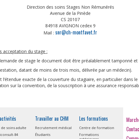
Direction des soins Stages Non Rémunérés
Avenue de la Pinède
CS 20107
84918 AVIGNON cedex 9
snr@ch-montfavet.fr
Mail :
ès acceptation du stage :
demande de stage le document doit être préalablement tamponné et 
testation, datant de moins de trois mois, délivrée par un médecin).
nt l’étendue exacte de la couverture du stagiaire, en particulier dans 
ation sur la convention, de la souscription à une assurance responsabil
activités
Travailler au CHM
Les formations
Marché
 de soins adulte
Recrutement médical
Centre de formation
Conta
consult-84
Étudiants
Formations
Comme
extérieures