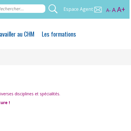
A+
Espace Agent
A
A-
availler au CHM
Les formations
erses disciplines et spécialités.
ure !