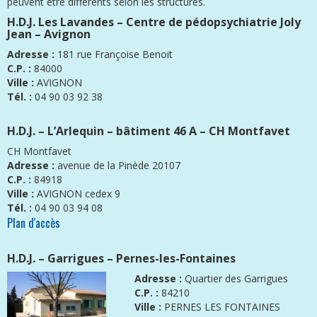
peuvent être différents selon les structures.
H.D.J. Les Lavandes – Centre de pédopsychiatrie Joly
Jean – Avignon
Adresse :
181 rue Françoise Benoit
C.P. :
84000
Ville :
AVIGNON
Tél. :
04 90 03 92 38
H.D.J. – L’Arlequin – bâtiment 46 A – CH Montfavet
CH Montfavet
Adresse :
avenue de la Pinède 20107
C.P. :
84918
Ville :
AVIGNON cedex 9
Tél. :
04 90 03 94 08
Plan d'accès
H.D.J. – Garrigues – Pernes-les-Fontaines
Adresse :
Quartier des Garrigues
C.P. :
84210
Ville :
PERNES LES FONTAINES