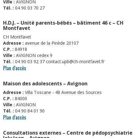
Ville :
AVIGNON
Tél. :
04 90 03 70 27
H.D.J. – Unité parents-bébés – bâtiment 46 c – CH
Montfavet
CH Montfavet
Adresse :
avenue de la Pinède 20107
C.P. :
84918
Ville :
AVIGNON cedex 9
Tél. :
04 90 03 92 37 contact.upb@ch-montfavet.fr
Plan d'accès
Maison des adolescents – Avignon
Adresse :
Villa Toscane - 48 Avenue des Sources
C.P. :
84000
Ville :
AVIGNON
Tél. :
04 90 84 01 90
Plan d'accès
Consultations externes – Centre de pédopsychiatrie
Joly Jean – Avignon