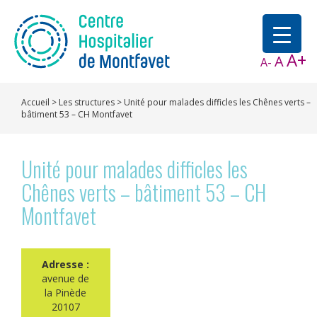
A+
A
A-
Accueil
>
Les structures
>
Unité pour malades difficles les Chênes verts –
bâtiment 53 – CH Montfavet
Unité pour malades difficles les
Chênes verts – bâtiment 53 – CH
Montfavet
Adresse :
avenue de
la Pinède
20107