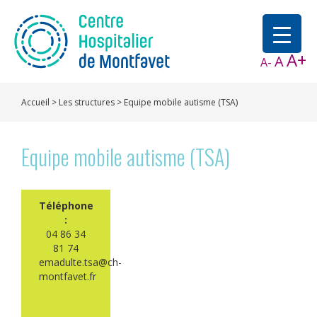
A+
A
A-
Accueil
>
Les structures
>
Equipe mobile autisme (TSA)
Equipe mobile autisme (TSA)
Téléphone
:
04 86 34
81 74
emadulte.tsa@ch-
montfavet.fr