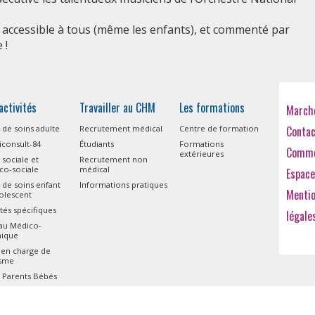
 accessible à tous (même les enfants), et commenté par
 !
activités
Travailler au CHM
Les formations
Marché
 de soins adulte
Recrutement médical
Centre de formation
Conta
consult-84
Étudiants
Formations
Comme
extérieures
 sociale et
Recrutement non
co-sociale
médical
Espace
 de soins enfant
Informations pratiques
Menti
olescent
ités spécifiques
légale
eau Médico-
nique
 en charge de
isme
 Parents Bébés