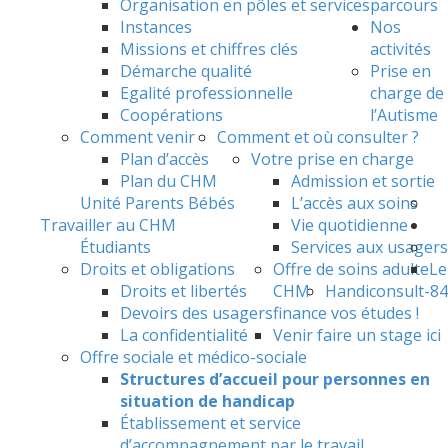
Organisation en pôles et services
parcours
Instances
Nos
Missions et chiffres clés
activités
Démarche qualité
Prise en
Egalité professionnelle
charge de
Coopérations
l’Autisme
Comment venir
Comment et où consulter ?
Plan d’accès
Votre prise en charge
Plan du CHM
Admission et sortie
Unité Parents Bébés
L’accès aux soins
Travailler au CHM
Vie quotidienne
Étudiants
Services aux usagers
Droits et obligations
Offre de soins adulte
Le
Droits et libertés
CHM
Handiconsult-84
Devoirs des usagers
finance vos études !
La confidentialité
Venir faire un stage ici
Offre sociale et médico-sociale
Structures d’accueil pour personnes en
situation de handicap
Établissement et service
d’accompagnement par le travail