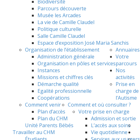
Biodiversité
Parcours découverte
Musée les Arcades
La vie de Camille Claudel
Politique culturelle
Salle Camille Claudel
Espace d’exposition José Maria Sanchis
Organisation de l’établissement
Annuaires
Administration générale
Votre
Organisation en pôles et services
parcours
Instances
Nos
Missions et chiffres clés
activités
Démarche qualité
Prise en
Egalité professionnelle
charge de
Coopérations
l’Autisme
Comment venir
Comment et où consulter ?
Plan d’accès
Votre prise en charge
Plan du CHM
Admission et sortie
Unité Parents Bébés
L’accès aux soins
Travailler au CHM
Vie quotidienne
Étudiants
Services aux usagers