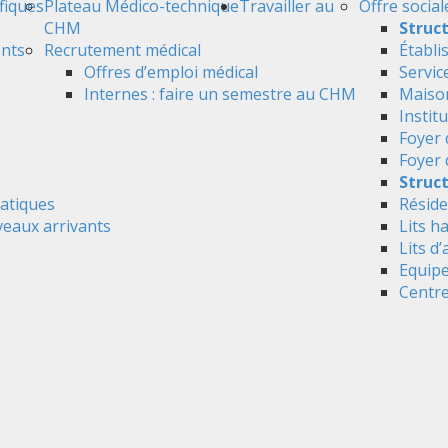
ifiques
Plateau Médico-technique
Travailler au
Offre social
CHM
Struc
ents
Recrutement médical
Établi
Offres d’emploi médical
Servic
Internes : faire un semestre au CHM
Maison
Instit
Foyer 
Foyer
Struct
atiques
Réside
veaux arrivants
Lits h
Lits d’
Equipe
Centre