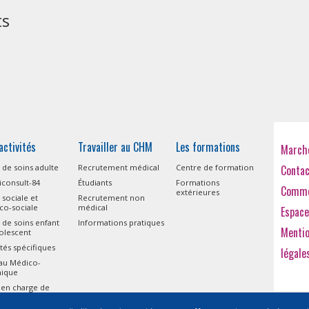
ts
activités
Travailler au CHM
Les formations
Marché
 de soins adulte
Recrutement médical
Centre de formation
Conta
consult-84
Étudiants
Formations
Comme
extérieures
 sociale et
Recrutement non
co-sociale
médical
Espace
 de soins enfant
Informations pratiques
Menti
olescent
ités spécifiques
légale
eau Médico-
nique
 en charge de
isme