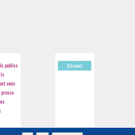
s publics
Extranet
cts
nt venir
 presse
ons
s