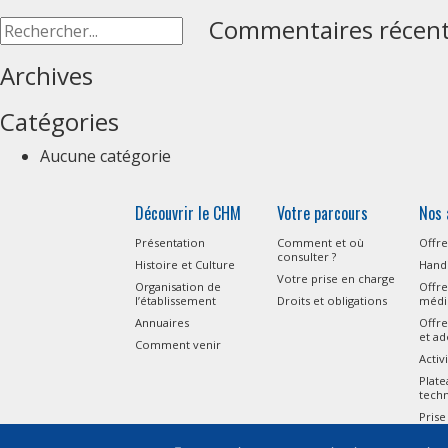
Commentaires récen
Archives
Catégories
Aucune catégorie
Découvrir le CHM
Votre parcours
Nos 
Présentation
Comment et où
Offre
consulter ?
Histoire et Culture
Handi
Votre prise en charge
Organisation de
Offre
l’établissement
Droits et obligations
médi
Annuaires
Offre
et ad
Comment venir
Activ
Plat
tech
Prise
l’Aut