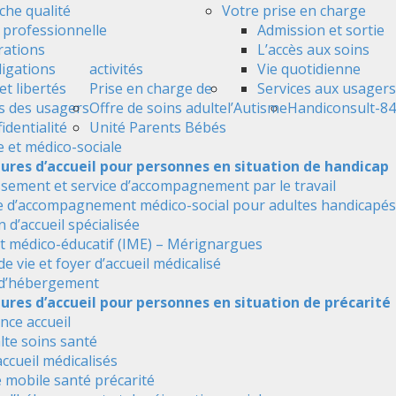
he qualité
Votre prise en charge
é professionnelle
Admission et sortie
ations
L’accès aux soins
ligations
activités
Vie quotidienne
et libertés
Prise en charge de
Services aux usagers
s des usagers
Offre de soins adulte
l’Autisme
Handiconsult-84
identialité
Unité Parents Bébés
e et médico-sociale
tures d’accueil pour personnes en situation de handicap
ssement et service d’accompagnement par le travail
e d’accompagnement médico-social pour adultes handicapés
 d’accueil spécialisée
ut médico-éducatif (IME) – Mérignargues
de vie et foyer d’accueil médicalisé
 d’hébergement
ures d’accueil pour personnes en situation de précarité
nce accueil
alte soins santé
accueil médicalisés
 mobile santé précarité