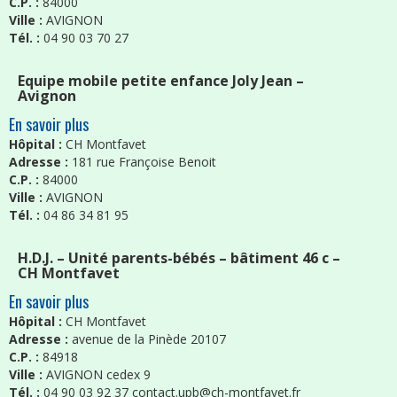
C.P. :
84000
Ville :
AVIGNON
Tél. :
04 90 03 70 27
Equipe mobile petite enfance Joly Jean –
Avignon
En savoir plus
Hôpital :
CH Montfavet
Adresse :
181 rue Françoise Benoit
C.P. :
84000
Ville :
AVIGNON
Tél. :
04 86 34 81 95
H.D.J. – Unité parents-bébés – bâtiment 46 c –
CH Montfavet
En savoir plus
Hôpital :
CH Montfavet
Adresse :
avenue de la Pinède 20107
C.P. :
84918
Ville :
AVIGNON cedex 9
Tél. :
04 90 03 92 37 contact.upb@ch-montfavet.fr