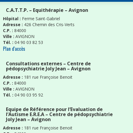
C.A.T.T.P. – Equithérapie – Avignon
Hôpital :
Ferme Saint-Gabriel
Adresse :
426 Chemin des Cris-Verts
C.P. :
84000
Ville :
AVIGNON
Tél. :
04 90 03 82 53
Plan d'accès
Consultations externes – Centre de
pédopsychiatrie Joly Jean – Avignon
Adresse :
181 rue Françoise Benoit
C.P. :
84000
Ville :
AVIGNON
Tél. :
04 90 03 95 92
Equipe de Référence pour l’Evaluation de
l’Autisme E.R.E.A – Centre de pédopsychiatrie
Joly Jean – Avignon
Adresse :
181 rue Françoise Benoit