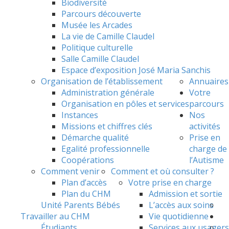
Biodiversité
Parcours découverte
Musée les Arcades
La vie de Camille Claudel
Politique culturelle
Salle Camille Claudel
Espace d’exposition José Maria Sanchis
Organisation de l’établissement
Annuaires
Administration générale
Votre
Organisation en pôles et services
parcours
Instances
Nos
Missions et chiffres clés
activités
Démarche qualité
Prise en
Egalité professionnelle
charge de
Coopérations
l’Autisme
Comment venir
Comment et où consulter ?
Plan d’accès
Votre prise en charge
Plan du CHM
Admission et sortie
Unité Parents Bébés
L’accès aux soins
Travailler au CHM
Vie quotidienne
Étudiants
Services aux usagers