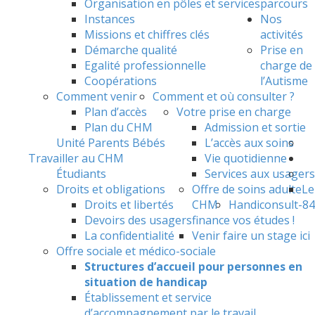
Organisation en pôles et services
parcours
Instances
Nos
Missions et chiffres clés
activités
Démarche qualité
Prise en
Egalité professionnelle
charge de
Coopérations
l’Autisme
Comment venir
Comment et où consulter ?
Plan d’accès
Votre prise en charge
Plan du CHM
Admission et sortie
Unité Parents Bébés
L’accès aux soins
Travailler au CHM
Vie quotidienne
Étudiants
Services aux usagers
Droits et obligations
Offre de soins adulte
Le
Droits et libertés
CHM
Handiconsult-84
Devoirs des usagers
finance vos études !
La confidentialité
Venir faire un stage ici
Offre sociale et médico-sociale
Structures d’accueil pour personnes en
situation de handicap
Établissement et service
d’accompagnement par le travail