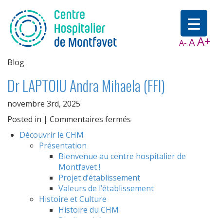
A+
A
A-
Blog
Dr LAPTOIU Andra Mihaela (FFI)
novembre 3rd, 2025
sur
Posted in |
Commentaires fermés
Dr
Découvrir le CHM
LAPTOIU
Présentation
Andra
Bienvenue au centre hospitalier de
Mihaela
Montfavet !
(FFI)
Projet d’établissement
Valeurs de l’établissement
Histoire et Culture
Histoire du CHM