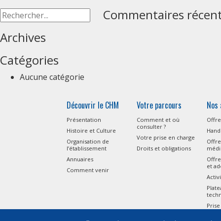
Commentaires récen
Archives
Catégories
Aucune catégorie
Découvrir le CHM
Votre parcours
Nos 
Présentation
Comment et où
Offre
consulter ?
Histoire et Culture
Handi
Votre prise en charge
Organisation de
Offre
l’établissement
Droits et obligations
médi
Annuaires
Offre
et ad
Comment venir
Activ
Plat
tech
Prise
l’Aut