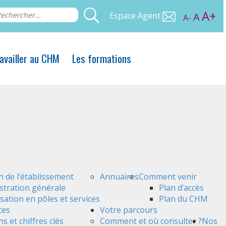
A+
Espace Agent
A
A-
availler au CHM
Les formations
n de l’établissement
Annuaires
Comment venir
stration générale
Plan d’accès
sation en pôles et services
Plan du CHM
ces
Votre parcours
s et chiffres clés
Comment et où consulter ?
Nos