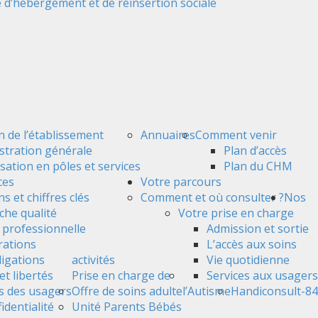
 d’hébergement et de réinsertion sociale
n de l’établissement
Annuaires
Comment venir
stration générale
Plan d’accès
sation en pôles et services
Plan du CHM
ces
Votre parcours
s et chiffres clés
Comment et où consulter ?
Nos
he qualité
Votre prise en charge
é professionnelle
Admission et sortie
ations
L’accès aux soins
ligations
activités
Vie quotidienne
et libertés
Prise en charge de
Services aux usagers
s des usagers
Offre de soins adulte
l’Autisme
Handiconsult-84
identialité
Unité Parents Bébés