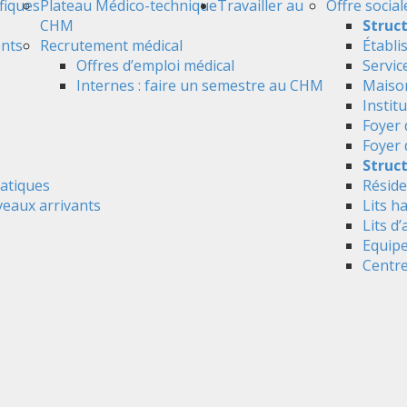
ifiques
Plateau Médico-technique
Travailler au
Offre social
CHM
Struc
ents
Recrutement médical
Établi
Offres d’emploi médical
Servic
Internes : faire un semestre au CHM
Maison
Instit
Foyer 
Foyer
Struct
atiques
Réside
veaux arrivants
Lits h
Lits d’
Equipe
Centre