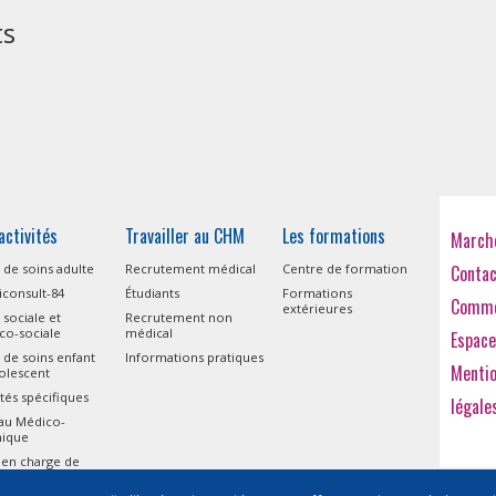
ts
activités
Travailler au CHM
Les formations
Marché
 de soins adulte
Recrutement médical
Centre de formation
Conta
consult-84
Étudiants
Formations
Comme
extérieures
 sociale et
Recrutement non
co-sociale
médical
Espace
 de soins enfant
Informations pratiques
Menti
olescent
ités spécifiques
légale
eau Médico-
nique
 en charge de
isme