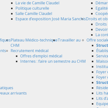
La vie de Camille Claudel
Démarc
Politique culturelle
Egalit
Salle Camille Claudel
Coopér
Espace d’exposition José Maria Sanchis
Droits et ob
Droits 
Devoir
La conf
ifiques
Plateau Médico-technique
Travailler au
Offre social
CHM
Struc
ents
Recrutement médical
Établi
Offres d’emploi médical
Servic
Internes : faire un semestre au CHM
Maison
Instit
Foyer 
Foyer
Struct
atiques
Réside
veaux arrivants
Lits h
Lits d’
Equipe