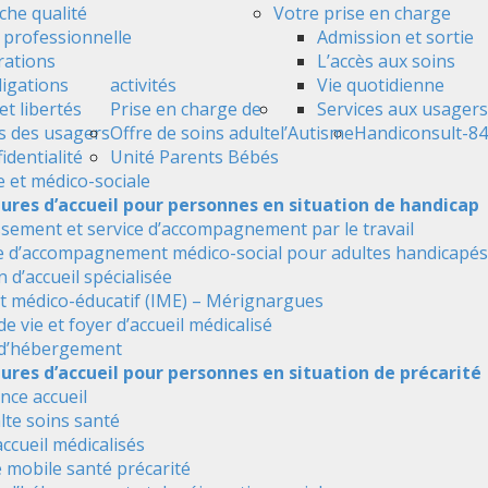
he qualité
Votre prise en charge
é professionnelle
Admission et sortie
ations
L’accès aux soins
ligations
activités
Vie quotidienne
et libertés
Prise en charge de
Services aux usagers
s des usagers
Offre de soins adulte
l’Autisme
Handiconsult-84
identialité
Unité Parents Bébés
e et médico-sociale
tures d’accueil pour personnes en situation de handicap
ssement et service d’accompagnement par le travail
e d’accompagnement médico-social pour adultes handicapés
 d’accueil spécialisée
ut médico-éducatif (IME) – Mérignargues
de vie et foyer d’accueil médicalisé
 d’hébergement
ures d’accueil pour personnes en situation de précarité
nce accueil
alte soins santé
accueil médicalisés
 mobile santé précarité