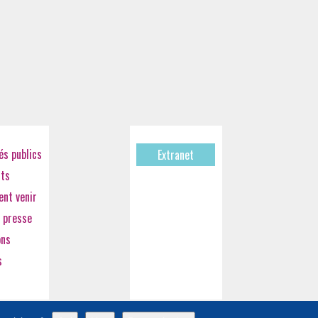
s publics
Extranet
cts
nt venir
 presse
ons
s