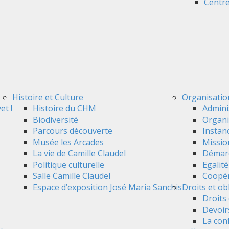
Centre
Histoire et Culture
Organisatio
et !
Histoire du CHM
Admini
Biodiversité
Organi
Parcours découverte
Instan
Musée les Arcades
Mission
La vie de Camille Claudel
Démarc
Politique culturelle
Egalit
Salle Camille Claudel
Coopér
Espace d’exposition José Maria Sanchis
Droits et ob
Droits 
Devoir
La conf