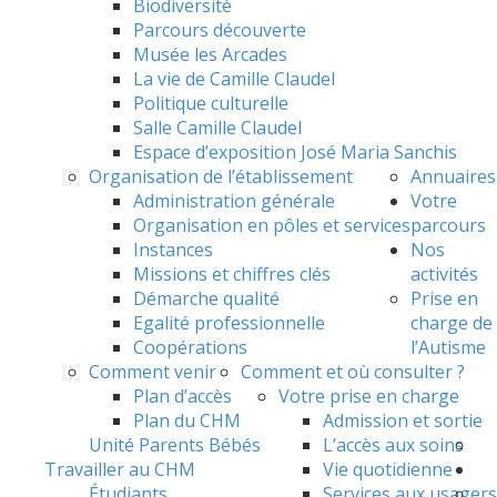
Biodiversité
Parcours découverte
Musée les Arcades
La vie de Camille Claudel
Politique culturelle
Salle Camille Claudel
Espace d’exposition José Maria Sanchis
Organisation de l’établissement
Annuaires
Administration générale
Votre
Organisation en pôles et services
parcours
Instances
Nos
Missions et chiffres clés
activités
Démarche qualité
Prise en
Egalité professionnelle
charge de
Coopérations
l’Autisme
Comment venir
Comment et où consulter ?
Plan d’accès
Votre prise en charge
Plan du CHM
Admission et sortie
Unité Parents Bébés
L’accès aux soins
Travailler au CHM
Vie quotidienne
Étudiants
Services aux usagers