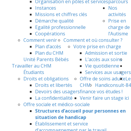
Organisation en pôles et services
parcours
Instances
Nos
Missions et chiffres clés
activités
Démarche qualité
Prise en
Egalité professionnelle
charge de
Coopérations
l’Autisme
Comment venir
Comment et où consulter ?
Plan d’accès
Votre prise en charge
Plan du CHM
Admission et sortie
Unité Parents Bébés
L’accès aux soins
Travailler au CHM
Vie quotidienne
Étudiants
Services aux usagers
Droits et obligations
Offre de soins adulte
Le
Droits et libertés
CHM
Handiconsult-84
Devoirs des usagers
finance vos études !
La confidentialité
Venir faire un stage ici
Offre sociale et médico-sociale
Structures d’accueil pour personnes en
situation de handicap
Établissement et service
d’accompagnement par le travail