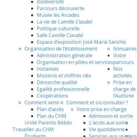
Biodiversité
Parcours découverte
Musée les Arcades
La vie de Camille Claudel
Politique culturelle
Salle Camille Claudel
Espace d’exposition José Maria Sanchis
Organisation de l’établissement
Annuaires
Administration générale
Votre
Organisation en pôles et services
parcours
Instances
Nos
Missions et chiffres clés
activités
Démarche qualité
Prise en
Egalité professionnelle
charge de
Coopérations
l’Autisme
Comment venir
Comment et où consulter ?
Plan d’accès
Votre prise en charge
Plan du CHM
Admission et sortie
Unité Parents Bébés
L’accès aux soins
Travailler au CHM
Vie quotidienne
Étudiants
Services aux usagers