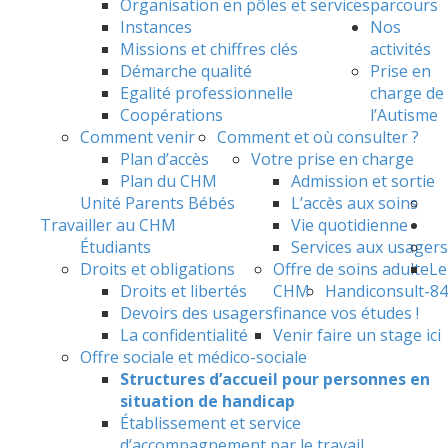
Organisation en pôles et services
parcours
Instances
Nos
Missions et chiffres clés
activités
Démarche qualité
Prise en
Egalité professionnelle
charge de
Coopérations
l’Autisme
Comment venir
Comment et où consulter ?
Plan d’accès
Votre prise en charge
Plan du CHM
Admission et sortie
Unité Parents Bébés
L’accès aux soins
Travailler au CHM
Vie quotidienne
Étudiants
Services aux usagers
Droits et obligations
Offre de soins adulte
Le
Droits et libertés
CHM
Handiconsult-84
Devoirs des usagers
finance vos études !
La confidentialité
Venir faire un stage ici
Offre sociale et médico-sociale
Structures d’accueil pour personnes en
situation de handicap
Établissement et service
d’accompagnement par le travail