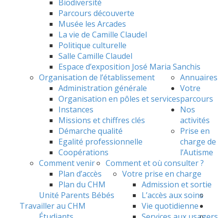
Biodiversité
Parcours découverte
Musée les Arcades
La vie de Camille Claudel
Politique culturelle
Salle Camille Claudel
Espace d’exposition José Maria Sanchis
Organisation de l’établissement
Annuaires
Administration générale
Votre
Organisation en pôles et services
parcours
Instances
Nos
Missions et chiffres clés
activités
Démarche qualité
Prise en
Egalité professionnelle
charge de
Coopérations
l’Autisme
Comment venir
Comment et où consulter ?
Plan d’accès
Votre prise en charge
Plan du CHM
Admission et sortie
Unité Parents Bébés
L’accès aux soins
Travailler au CHM
Vie quotidienne
Étudiants
Services aux usagers