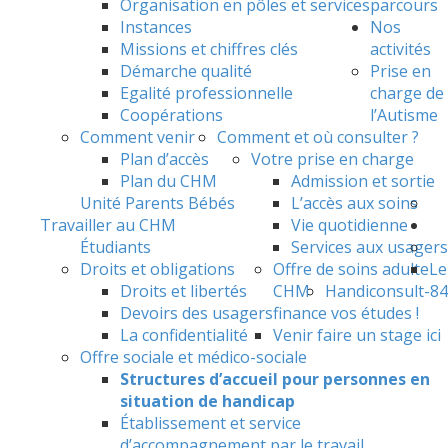
Organisation en pôles et services
parcours
Instances
Nos
Missions et chiffres clés
activités
Démarche qualité
Prise en
Egalité professionnelle
charge de
Coopérations
l’Autisme
Comment venir
Comment et où consulter ?
Plan d’accès
Votre prise en charge
Plan du CHM
Admission et sortie
Unité Parents Bébés
L’accès aux soins
Travailler au CHM
Vie quotidienne
Étudiants
Services aux usagers
Droits et obligations
Offre de soins adulte
Le
Droits et libertés
CHM
Handiconsult-84
Devoirs des usagers
finance vos études !
La confidentialité
Venir faire un stage ici
Offre sociale et médico-sociale
Structures d’accueil pour personnes en
situation de handicap
Établissement et service
d’accompagnement par le travail