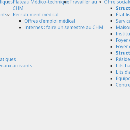
ifiques
Plateau Médico-technique
Travailler au
Offre social
CHM
Struc
ents
Recrutement médical
Établi
Offres d’emploi médical
Servic
Internes : faire un semestre au CHM
Maison
Instit
Foyer 
Foyer
Struct
atiques
Réside
veaux arrivants
Lits h
Lits d’
Equipe
Centre