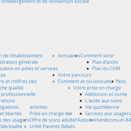
 d’hébergement et de réinsertion sociale
n de l’établissement
Annuaires
Comment venir
stration générale
Plan d’accès
sation en pôles et services
Plan du CHM
ces
Votre parcours
s et chiffres clés
Comment et où consulter ?
Nos
he qualité
Votre prise en charge
é professionnelle
Admission et sortie
ations
L’accès aux soins
ligations
activités
Vie quotidienne
et libertés
Prise en charge de
Services aux usagers
s des usagers
Offre de soins adulte
l’Autisme
Handiconsult-84
identialité
Unité Parents Bébés