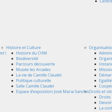
Centre
Histoire et Culture
Organisatio
et !
Histoire du CHM
Admini
Biodiversité
Organi
Parcours découverte
Instan
Musée les Arcades
Mission
La vie de Camille Claudel
Démarc
Politique culturelle
Egalit
Salle Camille Claudel
Coopér
Espace d’exposition José Maria Sanchis
Droits et ob
Droits 
Devoir
La conf