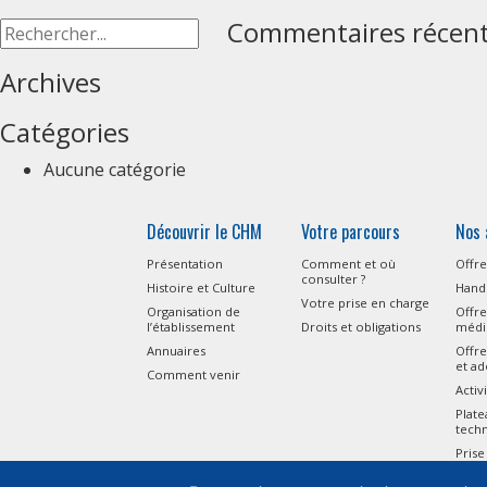
Commentaires récen
Archives
Catégories
Aucune catégorie
Découvrir le CHM
Votre parcours
Nos 
Présentation
Comment et où
Offre
consulter ?
Histoire et Culture
Handi
Votre prise en charge
Organisation de
Offre
l’établissement
Droits et obligations
médi
Annuaires
Offre
et ad
Comment venir
Activ
Plat
tech
Prise
l’Aut