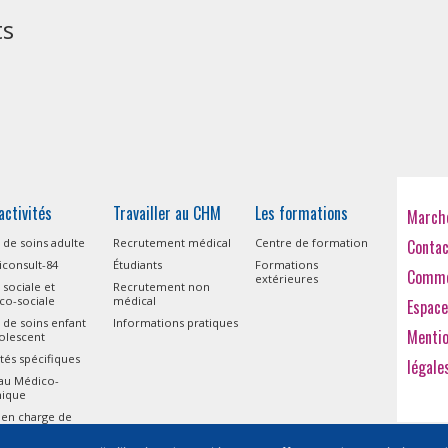
ts
activités
Travailler au CHM
Les formations
Marché
 de soins adulte
Recrutement médical
Centre de formation
Conta
consult-84
Étudiants
Formations
Comme
extérieures
 sociale et
Recrutement non
co-sociale
médical
Espace
 de soins enfant
Informations pratiques
Menti
olescent
ités spécifiques
légale
eau Médico-
nique
 en charge de
isme