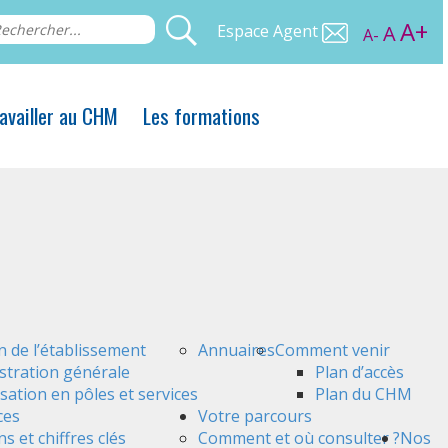
A+
Espace Agent
A
A-
availler au CHM
Les formations
n de l’établissement
Annuaires
Comment venir
stration générale
Plan d’accès
sation en pôles et services
Plan du CHM
ces
Votre parcours
s et chiffres clés
Comment et où consulter ?
Nos