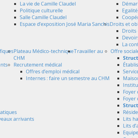
La vie de Camille Claudel
Démarc
Politique culturelle
Egalit
Salle Camille Claudel
Coopér
Espace d’exposition José Maria Sanchis
Droits et ob
Droits 
Devoir
La conf
ifiques
Plateau Médico-technique
Travailler au
Offre social
CHM
Struc
ents
Recrutement médical
Établi
Offres d’emploi médical
Servic
Internes : faire un semestre au CHM
Maison
Instit
Foyer 
Foyer
Struct
atiques
Réside
veaux arrivants
Lits h
Lits d’
Equipe