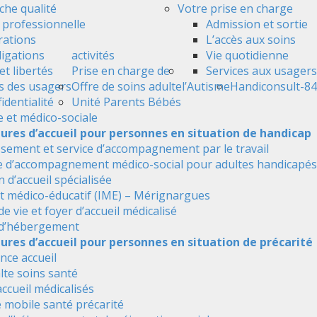
he qualité
Votre prise en charge
é professionnelle
Admission et sortie
ations
L’accès aux soins
ligations
activités
Vie quotidienne
et libertés
Prise en charge de
Services aux usagers
s des usagers
Offre de soins adulte
l’Autisme
Handiconsult-84
identialité
Unité Parents Bébés
e et médico-sociale
tures d’accueil pour personnes en situation de handicap
ssement et service d’accompagnement par le travail
e d’accompagnement médico-social pour adultes handicapés
 d’accueil spécialisée
ut médico-éducatif (IME) – Mérignargues
de vie et foyer d’accueil médicalisé
 d’hébergement
ures d’accueil pour personnes en situation de précarité
nce accueil
alte soins santé
accueil médicalisés
 mobile santé précarité