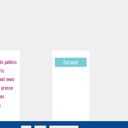
s publics
Extranet
cts
nt venir
 presse
ons
s