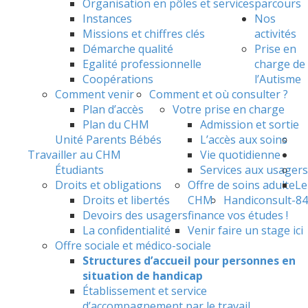
Organisation en pôles et services
parcours
Instances
Nos
Missions et chiffres clés
activités
Démarche qualité
Prise en
Egalité professionnelle
charge de
Coopérations
l’Autisme
Comment venir
Comment et où consulter ?
Plan d’accès
Votre prise en charge
Plan du CHM
Admission et sortie
Unité Parents Bébés
L’accès aux soins
Travailler au CHM
Vie quotidienne
Étudiants
Services aux usagers
Droits et obligations
Offre de soins adulte
Le
Droits et libertés
CHM
Handiconsult-84
Devoirs des usagers
finance vos études !
La confidentialité
Venir faire un stage ici
Offre sociale et médico-sociale
Structures d’accueil pour personnes en
situation de handicap
Établissement et service
d’accompagnement par le travail