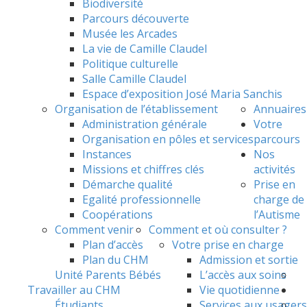
Biodiversité
Parcours découverte
Musée les Arcades
La vie de Camille Claudel
Politique culturelle
Salle Camille Claudel
Espace d’exposition José Maria Sanchis
Organisation de l’établissement
Annuaires
Administration générale
Votre
Organisation en pôles et services
parcours
Instances
Nos
Missions et chiffres clés
activités
Démarche qualité
Prise en
Egalité professionnelle
charge de
Coopérations
l’Autisme
Comment venir
Comment et où consulter ?
Plan d’accès
Votre prise en charge
Plan du CHM
Admission et sortie
Unité Parents Bébés
L’accès aux soins
Travailler au CHM
Vie quotidienne
Étudiants
Services aux usagers