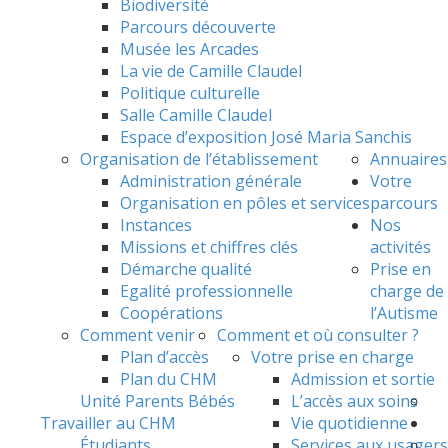
Biodiversité
Parcours découverte
Musée les Arcades
La vie de Camille Claudel
Politique culturelle
Salle Camille Claudel
Espace d’exposition José Maria Sanchis
Organisation de l’établissement
Annuaires
Administration générale
Votre
Organisation en pôles et services
parcours
Instances
Nos
Missions et chiffres clés
activités
Démarche qualité
Prise en
Egalité professionnelle
charge de
Coopérations
l’Autisme
Comment venir
Comment et où consulter ?
Plan d’accès
Votre prise en charge
Plan du CHM
Admission et sortie
Unité Parents Bébés
L’accès aux soins
Travailler au CHM
Vie quotidienne
Étudiants
Services aux usagers