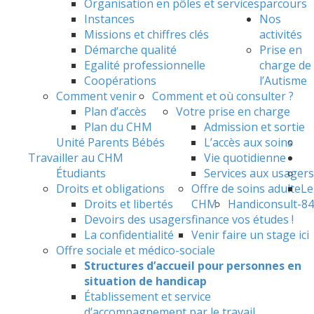
Organisation en pôles et services
parcours
Instances
Nos
Missions et chiffres clés
activités
Démarche qualité
Prise en
Egalité professionnelle
charge de
Coopérations
l’Autisme
Comment venir
Comment et où consulter ?
Plan d’accès
Votre prise en charge
Plan du CHM
Admission et sortie
Unité Parents Bébés
L’accès aux soins
Travailler au CHM
Vie quotidienne
Étudiants
Services aux usagers
Droits et obligations
Offre de soins adulte
Le
Droits et libertés
CHM
Handiconsult-84
Devoirs des usagers
finance vos études !
La confidentialité
Venir faire un stage ici
Offre sociale et médico-sociale
Structures d’accueil pour personnes en
situation de handicap
Établissement et service
d’accompagnement par le travail