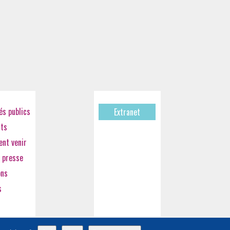
s publics
Extranet
cts
nt venir
 presse
ons
s