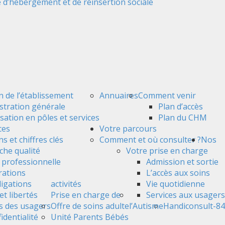
 d’hébergement et de réinsertion sociale
n de l’établissement
Annuaires
Comment venir
stration générale
Plan d’accès
sation en pôles et services
Plan du CHM
ces
Votre parcours
s et chiffres clés
Comment et où consulter ?
Nos
he qualité
Votre prise en charge
é professionnelle
Admission et sortie
ations
L’accès aux soins
ligations
activités
Vie quotidienne
et libertés
Prise en charge de
Services aux usagers
s des usagers
Offre de soins adulte
l’Autisme
Handiconsult-84
identialité
Unité Parents Bébés