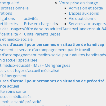
he qualité
Votre prise en charge
é professionnelle
Admission et sortie
ations
L’accès aux soins
ligations
activités
Vie quotidienne
et libertés
Prise en charge de
Services aux usagers
s des usagers
Offre de soins adulte
l’Autisme
Handiconsult-84
identialité
Unité Parents Bébés
e et médico-sociale
tures d’accueil pour personnes en situation de handicap
ssement et service d’accompagnement par le travail
e d’accompagnement médico-social pour adultes handicapés
 d’accueil spécialisée
ut médico-éducatif (IME) – Mérignargues
de vie et foyer d’accueil médicalisé
 d’hébergement
ures d’accueil pour personnes en situation de précarité
nce accueil
alte soins santé
accueil médicalisés
 mobile santé précarité