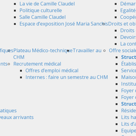
La vie de Camille Claudel
Démarc
Politique culturelle
Egalit
Salle Camille Claudel
Coopér
Espace d’exposition José Maria Sanchis
Droits et ob
Droits 
Devoir
La conf
ifiques
Plateau Médico-technique
Travailler au
Offre social
CHM
Struc
ents
Recrutement médical
Établi
Offres d’emploi médical
Servic
Internes : faire un semestre au CHM
Maison
Instit
Foyer 
Foyer
Struct
atiques
Réside
veaux arrivants
Lits h
Lits d’
Equipe