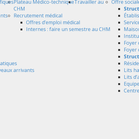
ifiques
Plateau Médico-technique
Travailler au
Offre social
CHM
Struc
ents
Recrutement médical
Établi
Offres d’emploi médical
Servic
Internes : faire un semestre au CHM
Maison
Instit
Foyer 
Foyer
Struct
atiques
Réside
veaux arrivants
Lits h
Lits d’
Equipe
Centre