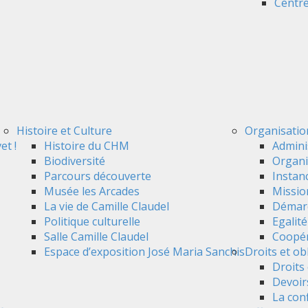
Centre
Histoire et Culture
Organisatio
et !
Histoire du CHM
Admini
Biodiversité
Organi
Parcours découverte
Instan
Musée les Arcades
Mission
La vie de Camille Claudel
Démarc
Politique culturelle
Egalit
Salle Camille Claudel
Coopér
Espace d’exposition José Maria Sanchis
Droits et ob
Droits 
Devoir
La conf