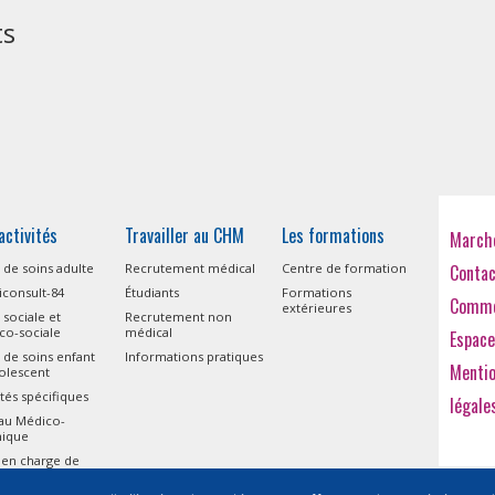
ts
activités
Travailler au CHM
Les formations
Marché
 de soins adulte
Recrutement médical
Centre de formation
Conta
consult-84
Étudiants
Formations
Comme
extérieures
 sociale et
Recrutement non
co-sociale
médical
Espace
 de soins enfant
Informations pratiques
Menti
olescent
ités spécifiques
légale
eau Médico-
nique
 en charge de
isme