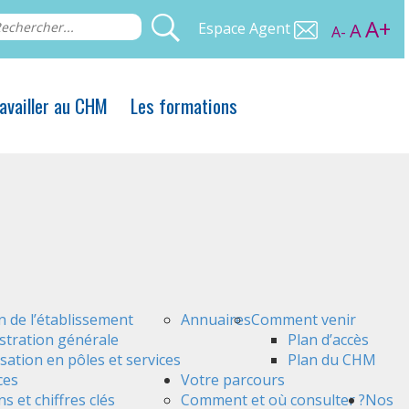
A+
Espace Agent
A
A-
availler au CHM
Les formations
n de l’établissement
Annuaires
Comment venir
stration générale
Plan d’accès
sation en pôles et services
Plan du CHM
ces
Votre parcours
s et chiffres clés
Comment et où consulter ?
Nos