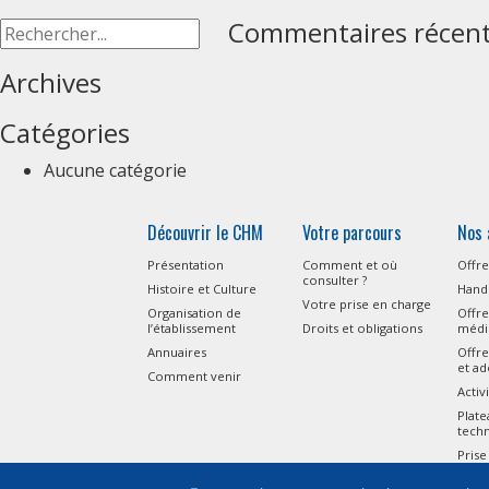
Commentaires récen
Archives
Catégories
Aucune catégorie
Découvrir le CHM
Votre parcours
Nos 
Présentation
Comment et où
Offre
consulter ?
Histoire et Culture
Handi
Votre prise en charge
Organisation de
Offre
l’établissement
Droits et obligations
médi
Annuaires
Offre
et ad
Comment venir
Activ
Plat
tech
Prise
l’Aut