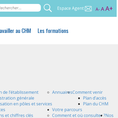
A+
Espace Agent
A
A-
availler au CHM
Les formations
n de l’établissement
Annuaires
Comment venir
stration générale
Plan d’accès
sation en pôles et services
Plan du CHM
ces
Votre parcours
s et chiffres clés
Comment et où consulter ?
Nos