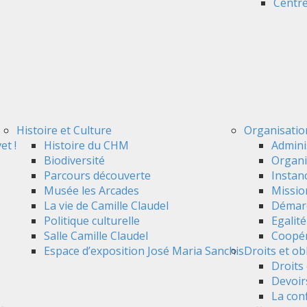
Centre
Histoire et Culture
Organisatio
et !
Histoire du CHM
Admini
Biodiversité
Organi
Parcours découverte
Instan
Musée les Arcades
Mission
La vie de Camille Claudel
Démarc
Politique culturelle
Egalit
Salle Camille Claudel
Coopér
Espace d’exposition José Maria Sanchis
Droits et ob
Droits 
Devoir
La conf