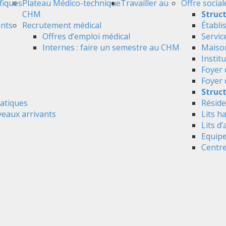
ifiques
Plateau Médico-technique
Travailler au
Offre social
CHM
Struc
ents
Recrutement médical
Établi
Offres d’emploi médical
Servic
Internes : faire un semestre au CHM
Maison
Instit
Foyer 
Foyer
Struct
atiques
Réside
veaux arrivants
Lits h
Lits d’
Equipe
Centre