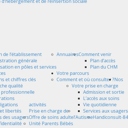
 d’hébergement et de réinsertion sociale
n de l’établissement
Annuaires
Comment venir
stration générale
Plan d’accès
sation en pôles et services
Plan du CHM
ces
Votre parcours
s et chiffres clés
Comment et où consulter ?
Nos
he qualité
Votre prise en charge
é professionnelle
Admission et sortie
ations
L’accès aux soins
ligations
activités
Vie quotidienne
et libertés
Prise en charge de
Services aux usagers
s des usagers
Offre de soins adulte
l’Autisme
Handiconsult-84
identialité
Unité Parents Bébés