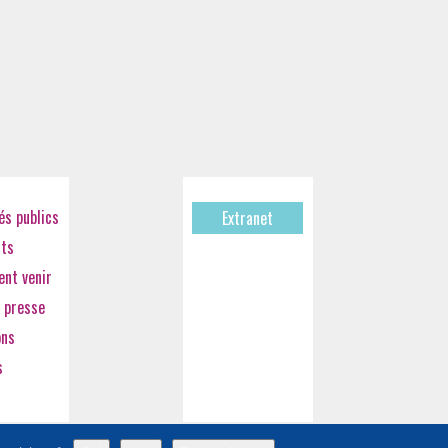
s publics
Extranet
cts
nt venir
 presse
ons
s