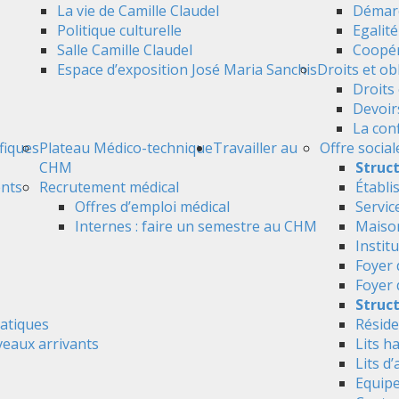
La vie de Camille Claudel
Démarc
Politique culturelle
Egalit
Salle Camille Claudel
Coopér
Espace d’exposition José Maria Sanchis
Droits et ob
Droits 
Devoir
La conf
ifiques
Plateau Médico-technique
Travailler au
Offre social
CHM
Struc
ents
Recrutement médical
Établi
Offres d’emploi médical
Servic
Internes : faire un semestre au CHM
Maison
Instit
Foyer 
Foyer
Struct
atiques
Réside
veaux arrivants
Lits h
Lits d’
Equipe