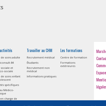
ts
activités
Travailler au CHM
Les formations
Marché
 de soins adulte
Recrutement médical
Centre de formation
Conta
consult-84
Étudiants
Formations
Comme
extérieures
 sociale et
Recrutement non
co-sociale
médical
Espace
 de soins enfant
Informations pratiques
Menti
olescent
ités spécifiques
légale
eau Médico-
nique
 en charge de
isme