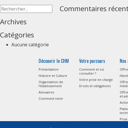
Commentaires récen
Archives
Catégories
Aucune catégorie
Découvrir le CHM
Votre parcours
Nos 
Présentation
Comment et où
Offre
consulter ?
Histoire et Culture
Handi
Votre prise en charge
Organisation de
Offre
l’établissement
Droits et obligations
médi
Annuaires
Offre
et ad
Comment venir
Activ
Plat
tech
Prise
l’Aut