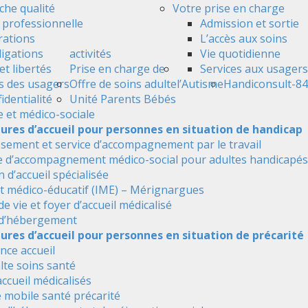
he qualité
Votre prise en charge
é professionnelle
Admission et sortie
ations
L’accès aux soins
ligations
activités
Vie quotidienne
et libertés
Prise en charge de
Services aux usagers
s des usagers
Offre de soins adulte
l’Autisme
Handiconsult-84
identialité
Unité Parents Bébés
e et médico-sociale
tures d’accueil pour personnes en situation de handicap
ssement et service d’accompagnement par le travail
e d’accompagnement médico-social pour adultes handicapés
 d’accueil spécialisée
ut médico-éducatif (IME) – Mérignargues
de vie et foyer d’accueil médicalisé
 d’hébergement
ures d’accueil pour personnes en situation de précarité
nce accueil
alte soins santé
accueil médicalisés
 mobile santé précarité