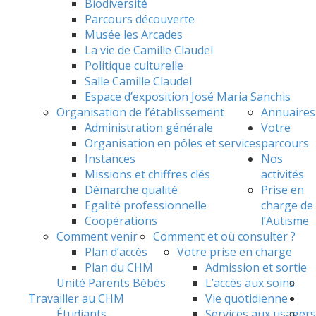
Biodiversité
Parcours découverte
Musée les Arcades
La vie de Camille Claudel
Politique culturelle
Salle Camille Claudel
Espace d’exposition José Maria Sanchis
Organisation de l’établissement
Annuaires
Administration générale
Votre
Organisation en pôles et services
parcours
Instances
Nos
Missions et chiffres clés
activités
Démarche qualité
Prise en
Egalité professionnelle
charge de
Coopérations
l’Autisme
Comment venir
Comment et où consulter ?
Plan d’accès
Votre prise en charge
Plan du CHM
Admission et sortie
Unité Parents Bébés
L’accès aux soins
Travailler au CHM
Vie quotidienne
Étudiants
Services aux usagers