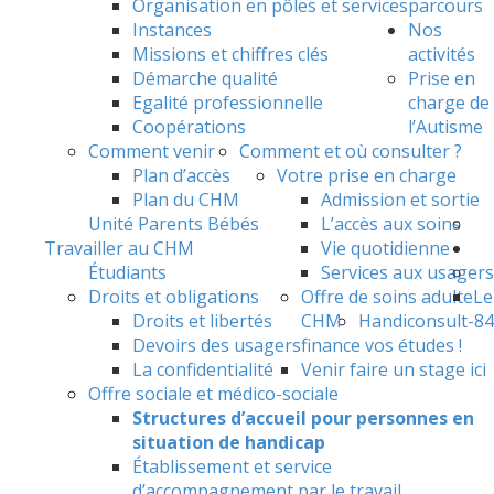
Organisation en pôles et services
parcours
Instances
Nos
Missions et chiffres clés
activités
Démarche qualité
Prise en
Egalité professionnelle
charge de
Coopérations
l’Autisme
Comment venir
Comment et où consulter ?
Plan d’accès
Votre prise en charge
Plan du CHM
Admission et sortie
Unité Parents Bébés
L’accès aux soins
Travailler au CHM
Vie quotidienne
Étudiants
Services aux usagers
Droits et obligations
Offre de soins adulte
Le
Droits et libertés
CHM
Handiconsult-84
Devoirs des usagers
finance vos études !
La confidentialité
Venir faire un stage ici
Offre sociale et médico-sociale
Structures d’accueil pour personnes en
situation de handicap
Établissement et service
d’accompagnement par le travail