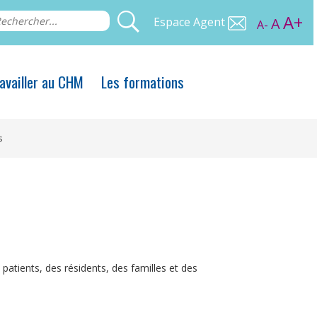
A+
Espace Agent
A
A-
availler au CHM
Les formations
s
patients, des résidents, des familles et des