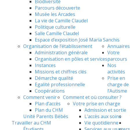
Biodiversité
Parcours découverte
Musée les Arcades
La vie de Camille Claudel
Politique culturelle
Salle Camille Claudel
Espace d’exposition José Maria Sanchis
Organisation de l’établissement
Annuaires
Administration générale
Votre
Organisation en pôles et services
parcours
Instances
Nos
Missions et chiffres clés
activités
Démarche qualité
Prise en
Egalité professionnelle
charge de
Coopérations
l’Autisme
Comment venir
Comment et où consulter ?
Plan d’accès
Votre prise en charge
Plan du CHM
Admission et sortie
Unité Parents Bébés
L’accès aux soins
Travailler au CHM
Vie quotidienne
Étudiants
Services aux usagers