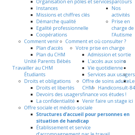
Organisation en pôles et services
parcours
Instances
Nos
Missions et chiffres clés
activités
Démarche qualité
Prise en
Egalité professionnelle
charge de
Coopérations
l’Autisme
Comment venir
Comment et où consulter ?
Plan d’accès
Votre prise en charge
Plan du CHM
Admission et sortie
Unité Parents Bébés
L’accès aux soins
Travailler au CHM
Vie quotidienne
Étudiants
Services aux usagers
Droits et obligations
Offre de soins adulte
Le
Droits et libertés
CHM
Handiconsult-84
Devoirs des usagers
finance vos études !
La confidentialité
Venir faire un stage ici
Offre sociale et médico-sociale
Structures d’accueil pour personnes en
situation de handicap
Établissement et service
d’accompagnement par le travail