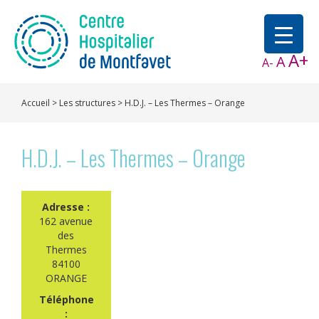
A+
A
A-
Accueil
>
Les structures
>
H.D.J. – Les Thermes – Orange
H.D.J. – Les Thermes – Orange
Adresse :
162 avenue
des
Thermes
84100
ORANGE
Téléphone
: