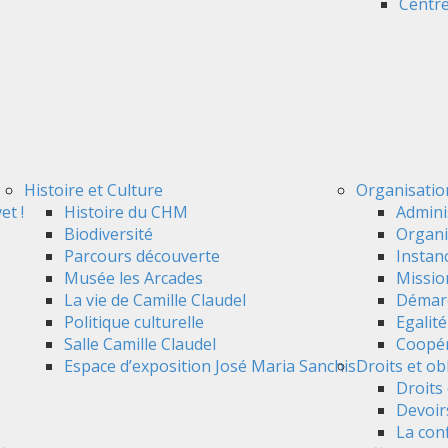
Centre
Histoire et Culture
Organisatio
et !
Histoire du CHM
Admini
Biodiversité
Organi
Parcours découverte
Instan
Musée les Arcades
Mission
La vie de Camille Claudel
Démarc
Politique culturelle
Egalit
Salle Camille Claudel
Coopér
Espace d’exposition José Maria Sanchis
Droits et ob
Droits 
Devoir
La conf