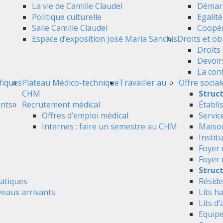
La vie de Camille Claudel
Démarc
Politique culturelle
Egalit
Salle Camille Claudel
Coopér
Espace d’exposition José Maria Sanchis
Droits et ob
Droits 
Devoir
La conf
ifiques
Plateau Médico-technique
Travailler au
Offre social
CHM
Struc
ents
Recrutement médical
Établi
Offres d’emploi médical
Servic
Internes : faire un semestre au CHM
Maison
Instit
Foyer 
Foyer
Struct
atiques
Réside
veaux arrivants
Lits h
Lits d’
Equipe