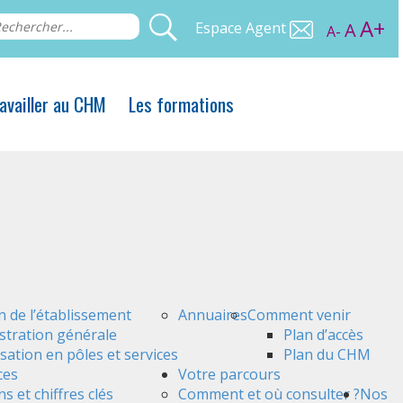
A+
Espace Agent
A
A-
availler au CHM
Les formations
n de l’établissement
Annuaires
Comment venir
stration générale
Plan d’accès
sation en pôles et services
Plan du CHM
ces
Votre parcours
s et chiffres clés
Comment et où consulter ?
Nos