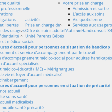
he qualité
Votre prise en charge
é professionnelle
Admission et sortie
ations
L’accès aux soins
ligations
activités
Vie quotidienne
et libertés
Prise en charge de
Services aux usagers
s des usagers
Offre de soins adulte
l’Autisme
Handiconsult-84
identialité
Unité Parents Bébés
e et médico-sociale
tures d’accueil pour personnes en situation de handicap
ssement et service d’accompagnement par le travail
e d’accompagnement médico-social pour adultes handicapés
 d’accueil spécialisée
ut médico-éducatif (IME) – Mérignargues
de vie et foyer d’accueil médicalisé
 d’hébergement
ures d’accueil pour personnes en situation de précarité
nce accueil
alte soins santé
accueil médicalisés
 mobile santé précarité