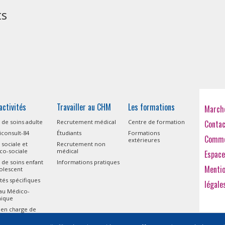
ts
activités
Travailler au CHM
Les formations
Marché
 de soins adulte
Recrutement médical
Centre de formation
Conta
consult-84
Étudiants
Formations
Comme
extérieures
 sociale et
Recrutement non
co-sociale
médical
Espace
 de soins enfant
Informations pratiques
Menti
olescent
ités spécifiques
légale
eau Médico-
nique
 en charge de
isme