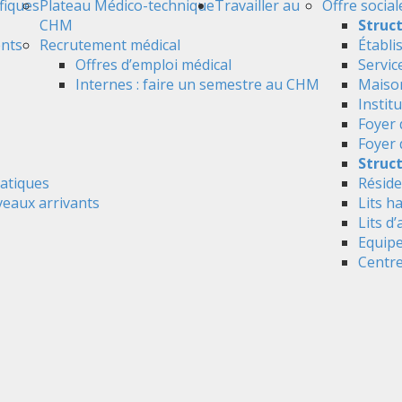
ifiques
Plateau Médico-technique
Travailler au
Offre social
CHM
Struc
ents
Recrutement médical
Établi
Offres d’emploi médical
Servic
Internes : faire un semestre au CHM
Maison
Instit
Foyer 
Foyer
Struct
atiques
Réside
veaux arrivants
Lits h
Lits d’
Equipe
Centre