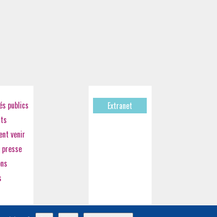
s publics
Extranet
cts
nt venir
 presse
ons
s