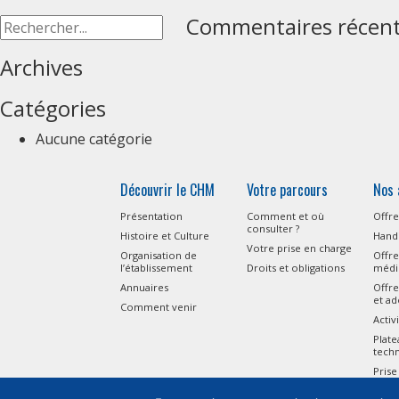
Commentaires récen
Archives
Catégories
Aucune catégorie
Découvrir le CHM
Votre parcours
Nos 
Présentation
Comment et où
Offre
consulter ?
Histoire et Culture
Handi
Votre prise en charge
Organisation de
Offre
l’établissement
Droits et obligations
médi
Annuaires
Offre
et ad
Comment venir
Activ
Plat
tech
Prise
l’Aut