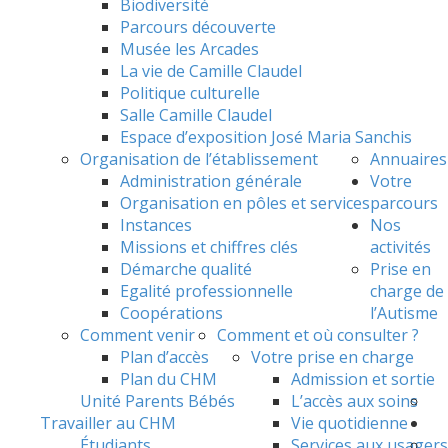
Biodiversité
Parcours découverte
Musée les Arcades
La vie de Camille Claudel
Politique culturelle
Salle Camille Claudel
Espace d’exposition José Maria Sanchis
Organisation de l’établissement
Annuaires
Administration générale
Votre
Organisation en pôles et services
parcours
Instances
Nos
Missions et chiffres clés
activités
Démarche qualité
Prise en
Egalité professionnelle
charge de
Coopérations
l’Autisme
Comment venir
Comment et où consulter ?
Plan d’accès
Votre prise en charge
Plan du CHM
Admission et sortie
Unité Parents Bébés
L’accès aux soins
Travailler au CHM
Vie quotidienne
Étudiants
Services aux usagers