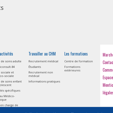
ts
activités
Travailler au CHM
Les formations
Marché
 de soins adulte
Recrutement médical
Centre de formation
Conta
consult-84
Étudiants
Formations
Comme
extérieures
 sociale et
Recrutement non
co-sociale
médical
Espace
 de soins enfant
Informations pratiques
Menti
olescent
ités spécifiques
légale
eau Médico-
nique
 en charge de
isme