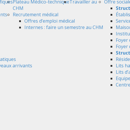
ifiques
Plateau Médico-technique
Travailler au
Offre social
CHM
Struc
ents
Recrutement médical
Établi
Offres d’emploi médical
Servic
Internes : faire un semestre au CHM
Maison
Instit
Foyer 
Foyer
Struct
atiques
Réside
veaux arrivants
Lits h
Lits d’
Equipe
Centre