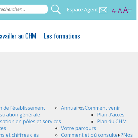
A+
Espace Agent
A
A-
availler au CHM
Les formations
n de l’établissement
Annuaires
Comment venir
stration générale
Plan d’accès
sation en pôles et services
Plan du CHM
ces
Votre parcours
s et chiffres clés
Comment et où consulter ?
Nos