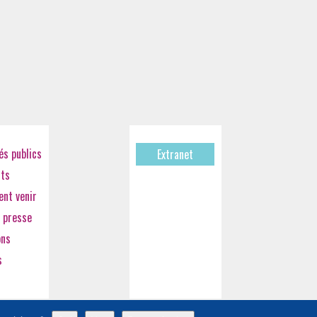
s publics
Extranet
cts
nt venir
 presse
ons
s