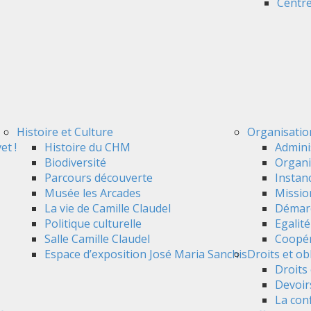
Centre
Histoire et Culture
Organisatio
et !
Histoire du CHM
Admini
Biodiversité
Organi
Parcours découverte
Instan
Musée les Arcades
Mission
La vie de Camille Claudel
Démarc
Politique culturelle
Egalit
Salle Camille Claudel
Coopér
Espace d’exposition José Maria Sanchis
Droits et ob
Droits 
Devoir
La conf