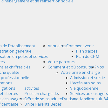
 d’hébergement et de réinsertion sociale
n de l’établissement
Annuaires
Comment venir
stration générale
Plan d’accès
sation en pôles et services
Plan du CHM
ces
Votre parcours
s et chiffres clés
Comment et où consulter ?
Nos
he qualité
Votre prise en charge
é professionnelle
Admission et sortie
ations
L’accès aux soins
ligations
activités
Vie quotidienne
et libertés
Prise en charge de
Services aux usagers
s des usagers
Offre de soins adulte
l’Autisme
Handiconsult-84
identialité
Unité Parents Bébés