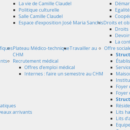
La vie de Camille Claudel
Démarc
Politique culturelle
Egalit
Salle Camille Claudel
Coopér
Espace d’exposition José Maria Sanchis
Droits et ob
Droits 
Devoir
La conf
ifiques
Plateau Médico-technique
Travailler au
Offre social
CHM
Struc
ents
Recrutement médical
Établi
Offres d’emploi médical
Servic
Internes : faire un semestre au CHM
Maison
Instit
Foyer 
Foyer
Struct
atiques
Réside
veaux arrivants
Lits h
Lits d’
Equipe