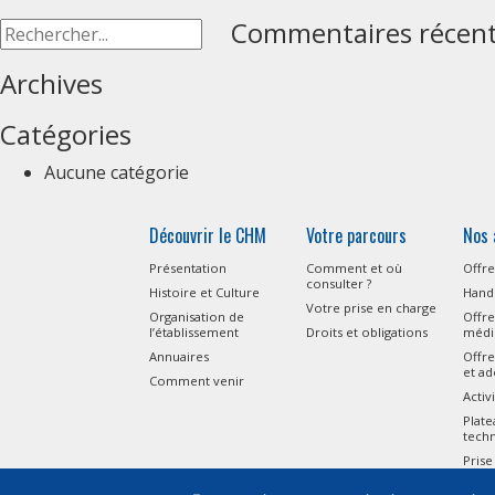
Commentaires récen
Archives
Catégories
Aucune catégorie
Découvrir le CHM
Votre parcours
Nos 
Présentation
Comment et où
Offre
consulter ?
Histoire et Culture
Handi
Votre prise en charge
Organisation de
Offre
l’établissement
Droits et obligations
médi
Annuaires
Offre
et ad
Comment venir
Activ
Plat
tech
Prise
l’Aut