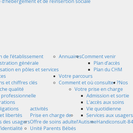
 d’hébergement et de réinsertion sociale
n de l’établissement
Annuaires
Comment venir
stration générale
Plan d’accès
sation en pôles et services
Plan du CHM
ces
Votre parcours
s et chiffres clés
Comment et où consulter ?
Nos
he qualité
Votre prise en charge
é professionnelle
Admission et sortie
ations
L’accès aux soins
ligations
activités
Vie quotidienne
et libertés
Prise en charge de
Services aux usagers
s des usagers
Offre de soins adulte
l’Autisme
Handiconsult-84
identialité
Unité Parents Bébés