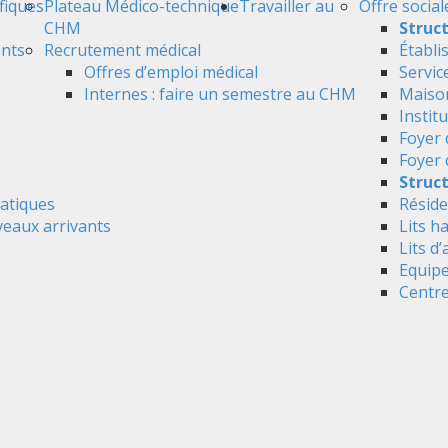
ifiques
Plateau Médico-technique
Travailler au
Offre social
CHM
Struc
ents
Recrutement médical
Établi
Offres d’emploi médical
Servic
Internes : faire un semestre au CHM
Maison
Instit
Foyer 
Foyer
Struct
atiques
Réside
veaux arrivants
Lits h
Lits d’
Equipe
Centre