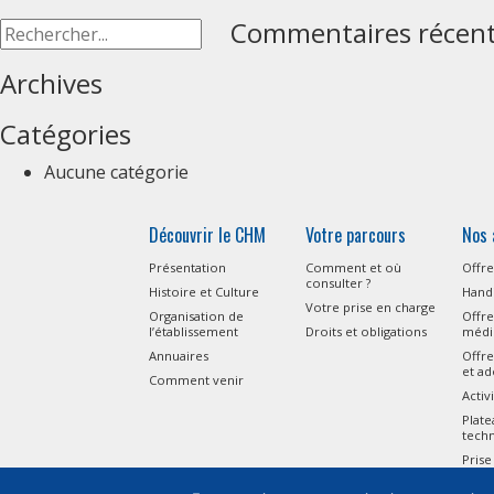
Commentaires récen
Archives
Catégories
Aucune catégorie
Découvrir le CHM
Votre parcours
Nos 
Présentation
Comment et où
Offre
consulter ?
Histoire et Culture
Handi
Votre prise en charge
Organisation de
Offre
l’établissement
Droits et obligations
médi
Annuaires
Offre
et ad
Comment venir
Activ
Plat
tech
Prise
l’Aut