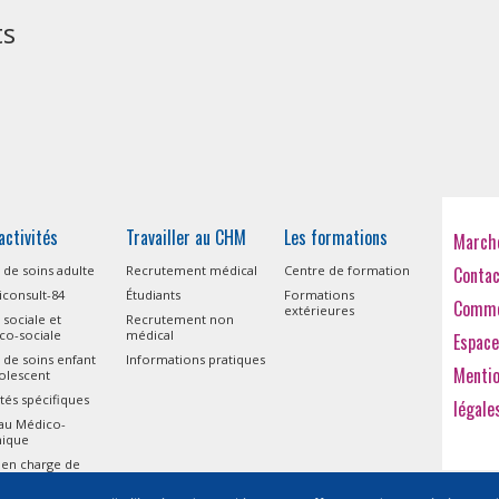
ts
activités
Travailler au CHM
Les formations
Marché
 de soins adulte
Recrutement médical
Centre de formation
Conta
consult-84
Étudiants
Formations
Comme
extérieures
 sociale et
Recrutement non
co-sociale
médical
Espace
 de soins enfant
Informations pratiques
Menti
olescent
ités spécifiques
légale
eau Médico-
nique
 en charge de
isme