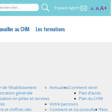
A+
Espace Agent
A
A-
availler au CHM
Les formations
n de l’établissement
Annuaires
Comment venir
stration générale
Plan d’accès
sation en pôles et services
Plan du CHM
ces
Votre parcours
s et chiffres clés
Comment et où consulter ?
Nos