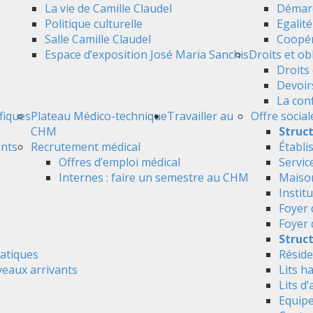
La vie de Camille Claudel
Démarc
Politique culturelle
Egalit
Salle Camille Claudel
Coopér
Espace d’exposition José Maria Sanchis
Droits et ob
Droits 
Devoir
La conf
ifiques
Plateau Médico-technique
Travailler au
Offre social
CHM
Struc
ents
Recrutement médical
Établi
Offres d’emploi médical
Servic
Internes : faire un semestre au CHM
Maison
Instit
Foyer 
Foyer
Struct
atiques
Réside
veaux arrivants
Lits h
Lits d’
Equipe