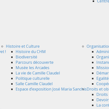
Centre
Histoire et Culture
Organisatio
et !
Histoire du CHM
Admini
Biodiversité
Organi
Parcours découverte
Instan
Musée les Arcades
Mission
La vie de Camille Claudel
Démarc
Politique culturelle
Egalit
Salle Camille Claudel
Coopér
Espace d’exposition José Maria Sanchis
Droits et ob
Droits 
Devoir
La conf