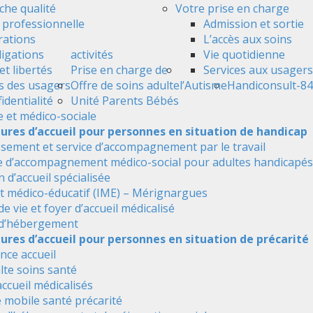
he qualité
Votre prise en charge
é professionnelle
Admission et sortie
ations
L’accès aux soins
ligations
activités
Vie quotidienne
et libertés
Prise en charge de
Services aux usagers
s des usagers
Offre de soins adulte
l’Autisme
Handiconsult-84
identialité
Unité Parents Bébés
e et médico-sociale
tures d’accueil pour personnes en situation de handicap
ssement et service d’accompagnement par le travail
e d’accompagnement médico-social pour adultes handicapés
 d’accueil spécialisée
ut médico-éducatif (IME) – Mérignargues
de vie et foyer d’accueil médicalisé
 d’hébergement
ures d’accueil pour personnes en situation de précarité
nce accueil
alte soins santé
accueil médicalisés
 mobile santé précarité