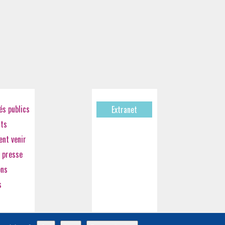
s publics
Extranet
cts
nt venir
 presse
ons
s