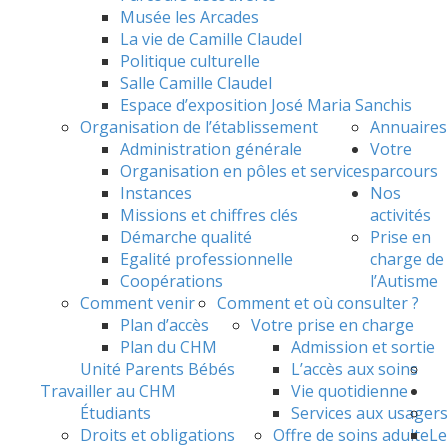
Musée les Arcades
La vie de Camille Claudel
Politique culturelle
Salle Camille Claudel
Espace d’exposition José Maria Sanchis
Organisation de l’établissement
Annuaires
Administration générale
Votre
Organisation en pôles et services
parcours
Instances
Nos
Missions et chiffres clés
activités
Démarche qualité
Prise en
Egalité professionnelle
charge de
Coopérations
l’Autisme
Comment venir
Comment et où consulter ?
Plan d’accès
Votre prise en charge
Plan du CHM
Admission et sortie
Unité Parents Bébés
L’accès aux soins
Travailler au CHM
Vie quotidienne
Étudiants
Services aux usagers
Droits et obligations
Offre de soins adulte
Le