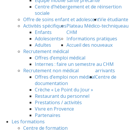
Equipe mobile santé précarité
Centre d’hébergement et de réinsertion
sociale
Offre de soins enfant et adolescent
Vie étudiante
Activités spécifiques
Plateau Médico-technique
au
Enfants
CHM
Adolescents
Informations pratiques
Adultes
Accueil des nouveaux
Recrutement médical
Offres d’emploi médical
Internes : faire un semestre au CHM
Recrutement non médical
arrivants
Offres d’emploi non médical
Centre de
documentation
Crèche « Le Point du Jour »
Restaurant du personnel
Prestations / activités
Vivre en Provence
Partenaires
Les formations
Centre de formation