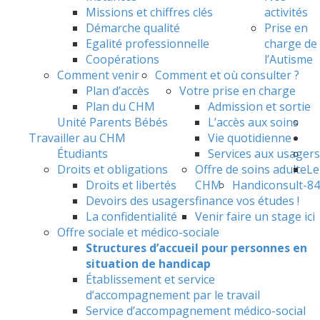
Missions et chiffres clés
activités
Démarche qualité
Prise en
Egalité professionnelle
charge de
Coopérations
l’Autisme
Comment venir
Comment et où consulter ?
Plan d’accès
Votre prise en charge
Plan du CHM
Admission et sortie
Unité Parents Bébés
L’accès aux soins
Travailler au CHM
Vie quotidienne
Étudiants
Services aux usagers
Droits et obligations
Offre de soins adulte
Le
Droits et libertés
CHM
Handiconsult-84
Devoirs des usagers
finance vos études !
La confidentialité
Venir faire un stage ici
Offre sociale et médico-sociale
Structures d’accueil pour personnes en
situation de handicap
Établissement et service
d’accompagnement par le travail
Service d’accompagnement médico-social