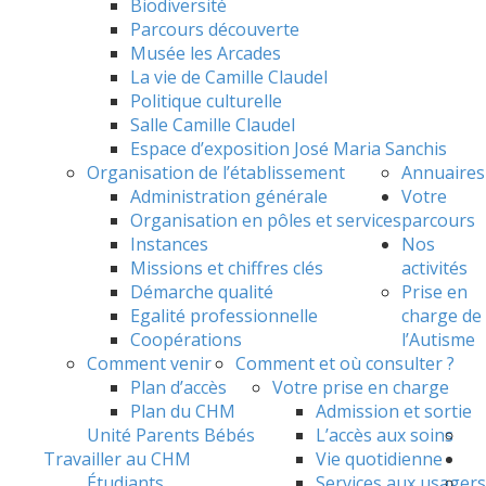
Biodiversité
Parcours découverte
Musée les Arcades
La vie de Camille Claudel
Politique culturelle
Salle Camille Claudel
Espace d’exposition José Maria Sanchis
Organisation de l’établissement
Annuaires
Administration générale
Votre
Organisation en pôles et services
parcours
Instances
Nos
Missions et chiffres clés
activités
Démarche qualité
Prise en
Egalité professionnelle
charge de
Coopérations
l’Autisme
Comment venir
Comment et où consulter ?
Plan d’accès
Votre prise en charge
Plan du CHM
Admission et sortie
Unité Parents Bébés
L’accès aux soins
Travailler au CHM
Vie quotidienne
Étudiants
Services aux usagers