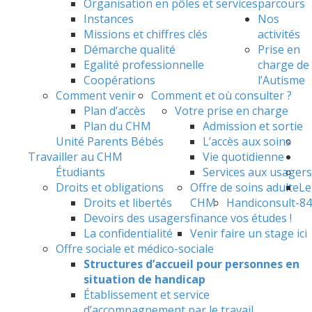
Organisation en pôles et services
parcours
Instances
Nos
Missions et chiffres clés
activités
Démarche qualité
Prise en
Egalité professionnelle
charge de
Coopérations
l’Autisme
Comment venir
Comment et où consulter ?
Plan d’accès
Votre prise en charge
Plan du CHM
Admission et sortie
Unité Parents Bébés
L’accès aux soins
Travailler au CHM
Vie quotidienne
Étudiants
Services aux usagers
Droits et obligations
Offre de soins adulte
Le
Droits et libertés
CHM
Handiconsult-84
Devoirs des usagers
finance vos études !
La confidentialité
Venir faire un stage ici
Offre sociale et médico-sociale
Structures d’accueil pour personnes en
situation de handicap
Établissement et service
d’accompagnement par le travail